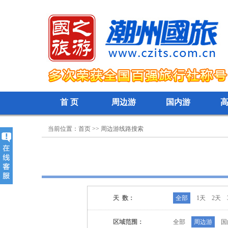
首 页
周边游
国内游
当前位置：首页 >> 周边游线路搜索
天 数：
全部
1天
2天
区域范围：
全部
周边游
国
国内旅游:627478069