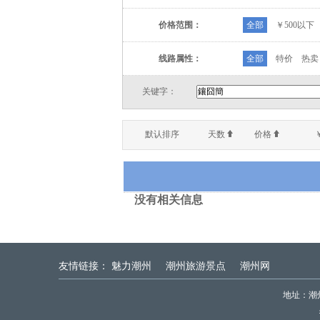
价格范围：
全部
￥500以下
国外旅游:88192899
线路属性：
全部
特价
热卖
地接专家:79406
关键字：
订房:121100493
订票:781850127
默认排序
天数
价格
没有相关信息
友情链接：
魅力潮州
潮州旅游景点
潮州网
地址：潮州