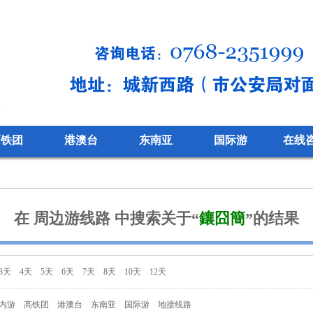
高铁团
港澳台
东南亚
国际游
在线
在 周边游线路 中搜索关于“
鑲囧簡
”的结果
3天
4天
5天
6天
7天
8天
10天
12天
内游
高铁团
港澳台
东南亚
国际游
地接线路